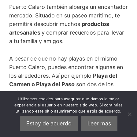
Puerto Calero también alberga un encantador
mercado. Situado en su paseo marítimo, te
permitirá descubrir muchos
productos
artesanales
y comprar recuerdos para llevar
a tu familia y amigos.
A pesar de que no hay playas en el mismo
Puerto Calero, puedes encontrar algunas en
los alrededores. Así por ejemplo
Playa del
Carmen o Playa del Paso
son dos de los
mejores lugares para pasar grandes
Utilizamos cookies para asegurar que damos la mejor
momentos bajo el sol de Lanzarote.
experiencia al usuario en nuestro sitio web. Si continúas
utilizando este sitio asumiremos que estás de acuerdo.
Optar por Puerto Calero puede ser una
Estoy de acuerdo
Leer más
opción muy satisfactoria para aquellos que
deseen alojarse en Lanzarote en un
ambiente