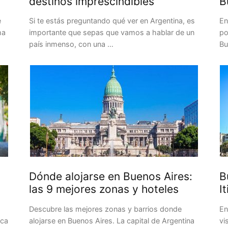
destinos imprescindibles
B
e
Si te estás preguntando qué ver en Argentina, es
En
ma
importante que sepas que vamos a hablar de un
po
país inmenso, con una …
Bu
Dónde alojarse en Buenos Aires:
B
las 9 mejores zonas y hoteles
I
Descubre las mejores zonas y barrios donde
En
ica
alojarse en Buenos Aires. La capital de Argentina
vi