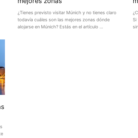
mejores zonas
m
¿Tienes previsto visitar Múnich y no tienes claro
¿C
todavía cuáles son las mejores zonas dónde
Si
alojarse en Múnich? Estás en el artículo …
si
as
as
te