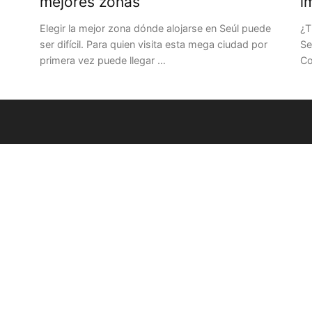
mejores zonas
i
Elegir la mejor zona dónde alojarse en Seúl puede
¿T
ser difícil. Para quien visita esta mega ciudad por
Se
primera vez puede llegar …
Co