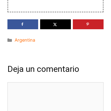
Categorías
Argentina
Deja un comentario
Comentario