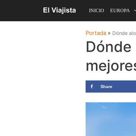
Saltar
INICIO
EUROPA
al
contenido
Portada
»
Dónde aloj
Dónde a
mejore
Share