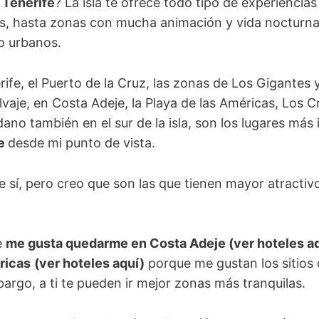
 Tenerife
? La isla te ofrece todo tipo de experiencia
los, hasta zonas con mucha animación y vida nocturn
o urbanos.
ife, el Puerto de la Cruz, las zonas de Los Gigantes 
lvaje, en Costa Adeje, la Playa de las Américas, Los C
dano también en el sur de la isla, son los lugares más
fe
desde mi punto de vista.
e sí, pero creo que son las que tienen mayor atractiv
e
me gusta quedarme en Costa Adeje (ver hoteles aqu
ricas
(ver hoteles aquí)
porque me gustan los sitios
argo, a ti te pueden ir mejor zonas más tranquilas.