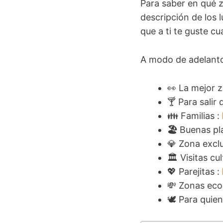
Para saber en qué 
descripción de los 
que a ti te guste cu
A modo de adelanto
👀 La mejor 
🍸 Para salir 
👪 Familias :
🏖️
Buenas pl
💎 Zona exclu
🏛️ Visitas cu
💖 Parejitas :
💸 Zonas ec
🕊 Para quien