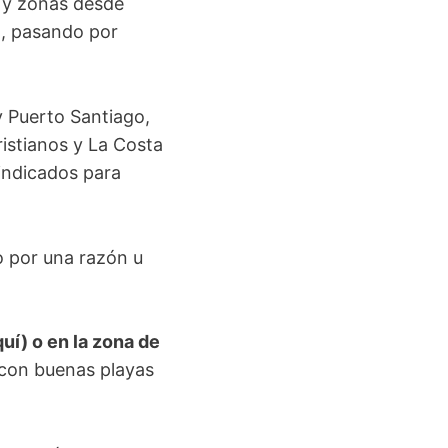
s y zonas desde
a, pasando por
y Puerto Santiago,
ristianos y La Costa
 indicados para
o por una razón u
í) o en la zona de
 con buenas playas