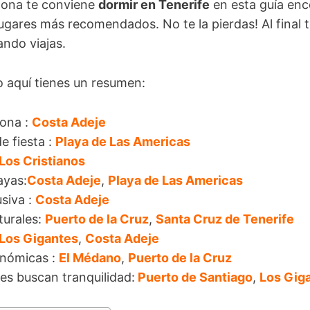
zona te conviene
dormir en Tenerife
en esta guía enc
lugares más recomendados. No te la pierdas! Al final
ando viajas.
 aquí tienes un resumen:
zona :
Costa Adeje
de fiesta :
Playa de Las Americas
Los Cristianos
ayas:
Costa Adeje
,
Playa de Las Americas
siva :
Costa Adeje
lturales:
Puerto de la Cruz
,
Santa Cruz de Tenerife
Los Gigantes
,
Costa Adeje
onómicas :
El Médano
,
Puerto de la Cruz
es buscan tranquilidad:
Puerto de Santiago
,
Los Gig