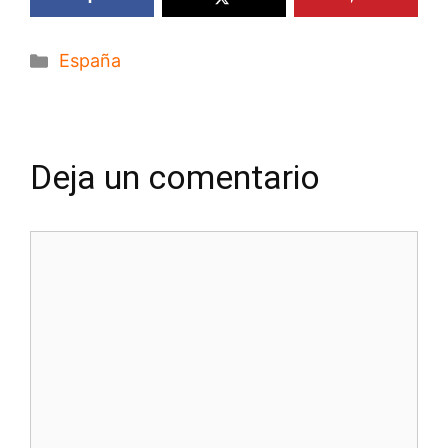
Categorías
España
Deja un comentario
Comentario