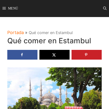
Saltar
MENÚ
al
contenido
Portada
»
Qué comer en Estambul
Qué comer en Estambul