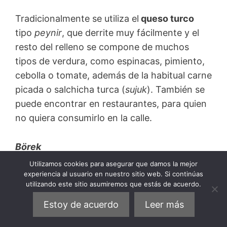
Tradicionalmente se utiliza el
queso turco
tipo
peynir
, que derrite muy fácilmente y el
resto del relleno se compone de muchos
tipos de verdura, como espinacas, pimiento,
cebolla o tomate, además de la habitual carne
picada o salchicha turca (
sujuk
). También se
puede encontrar en restaurantes, para quien
no quiera consumirlo en la calle.
Börek
Utilizamos cookies para asegurar que damos la mejor
experiencia al usuario en nuestro sitio web. Si continúas
Sabrosos pasteles
de Estambul
muy
utilizando este sitio asumiremos que estás de acuerdo.
populares entre sus habitantes. Están hechos
con capas muy finas de un hojaldre llamado
Estoy de acuerdo
Leer más
yufka
que encierran un delicioso relleno de