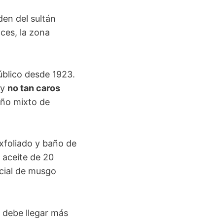
en del sultán
nces, la zona
úblico desde 1923.
 y
no tan caros
año mixto de
exfoliado y baño de
 aceite de 20
acial de musgo
 debe llegar más