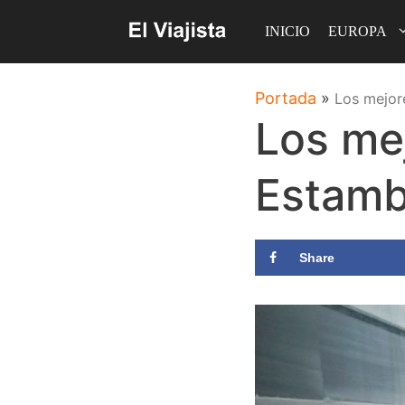
Saltar
INICIO
EUROPA
al
contenido
Portada
»
Los mejor
Los me
Estamb
Share