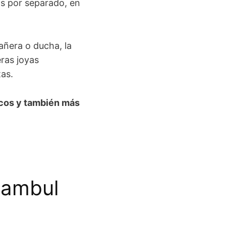
os por separado, en
añera o ducha, la
eras joyas
tas.
cos y también más
tambul