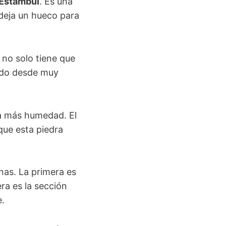
 Estambul
. Es una
e deja un hueco para
 no solo tiene que
lido desde muy
ha más humedad. El
que esta piedra
nas. La primera es
era es la sección
e.