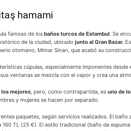
itaş hamami
ás famoso de los
baños turcos de Estambul
. Se enc
istórico de la ciudad, ubicado
junto al Gran Bazar.
Es
erio otomano, Mimar Sinan, que acabó su construcc
erísticas cúpulas, especialmente imponentes desde el
or sus ventanas se mezcla con el vapor y crea una at
 los mejores
, pero, como contrapartida, es
uno de l
mbres y mujeres se hacen por separado.
entes paquetes, según servicios realizados. El baño a
 160 TL (25 €). El estilo tradicional (baño de espum