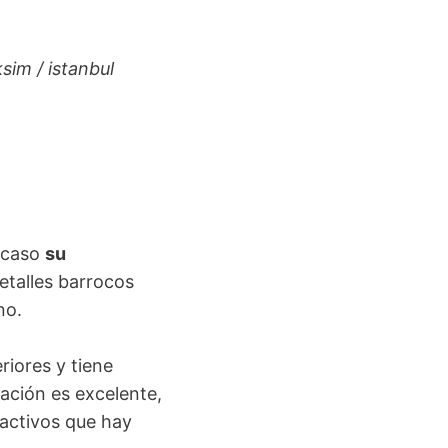
im / istanbul
e caso
su
etalles barrocos
ano.
eriores y tiene
cación es excelente,
tractivos que hay