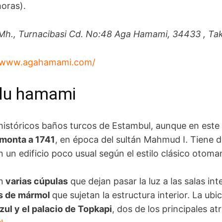
horas).
Mh., Turnacibasi Cd. No:48 Aga Hamami, 34433 , Taks
/www.agahamami.com/
ğlu hamami
 históricos baños turcos de Estambul, aunque en est
emonta a 1741
, en época del sultán Mahmud I. Tiene d
n un edificio poco usual según el estilo clásico otom
n
varias cúpulas
que dejan pasar la luz a las salas int
s de mármol
que sujetan la estructura interior. La ubi
zul y el palacio de Topkapi
, dos de los principales a