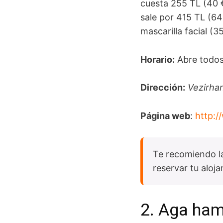
cuesta 255 TL (40 €
sale por 415 TL (64
mascarilla facial (
Horario
:
Abre todos 
Dirección
:
Vezirhan
Página web
:
http:/
Te recomiendo la 
reservar tu aloj
2. Aga ha