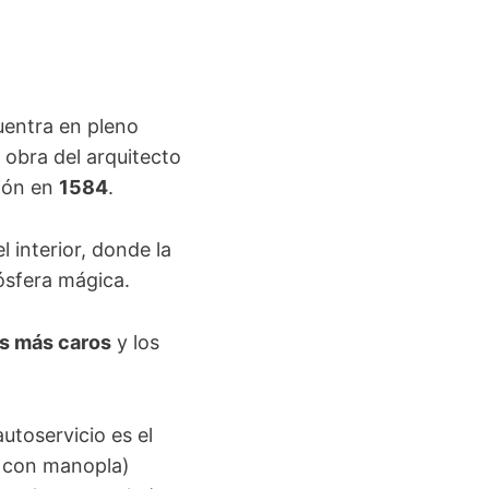
uentra en pleno
 obra del arquitecto
ión en
1584
.
 interior, donde la
mósfera mágica.
os más caros
y los
utoservicio es el
a con manopla)