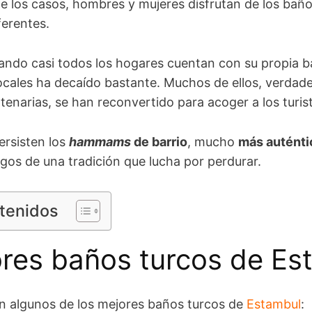
e los casos, hombres y mujeres disfrutan de los bañ
ferentes.
uando casi todos los hogares cuentan con su propia b
locales ha decaído bastante. Muchos de ellos, verdad
tenarias, se han reconvertido para acoger a los turis
ersisten los
hammams
de barrio
, mucho
más auténti
igos de una tradición que lucha por perdurar.
ntenidos
res baños turcos de Es
on algunos de los mejores baños turcos de
Estambul
: