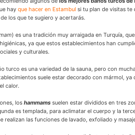
e recomiendo algunos de
los mejores baños turcos de
que hay
que hacer en Estambul
si tu plan de visitas t
 de los que te sugiero y acertarás.
mam
) es una tradición muy arraigada en Turquía, que
 higiénicas, ya que estos establecimientos han cump
ciales y culturales.
ño turco es una variedad de la sauna, pero con muc
stablecimientos suele estar decorado con mármol, ya 
l calor.
iones, los
hammams
suelen estar divididos en tres zo
gunda es templada, para aclimatar el cuerpo y la terc
e realizan las funciones de lavado, exfoliado y masaj