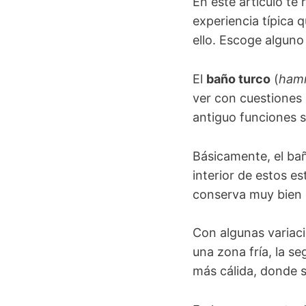
En este artículo t
experiencia típica 
ello. Escoge alguno
El
baño turco
(
ham
ver con cuestiones
antiguo funciones so
Básicamente, el ba
interior de estos e
conserva muy bien e
Con algunas variac
una zona fría, la se
más cálida, donde s