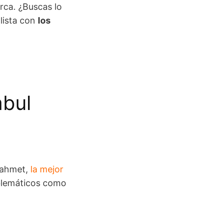
rca. ¿Buscas lo
lista con
los
mbul
anahmet,
la mejor
mblemáticos como