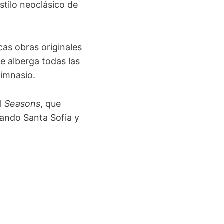
stilo neoclásico de
as obras originales
ue alberga todas las
gimnasio.
el
Seasons
, que
lando Santa Sofia y