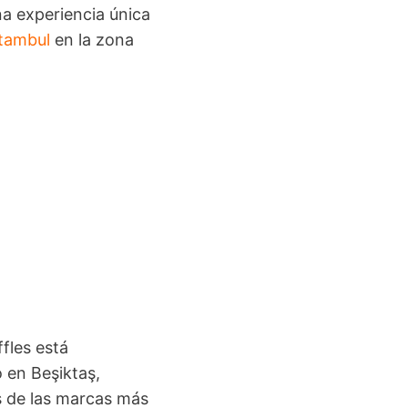
na experiencia única
stambul
en la zona
fles está
 en Beşiktaş,
s de las marcas más