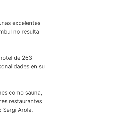
unas excelentes
mbul no resulta
 hotel de 263
rsonalidades en su
iones como sauna,
res restaurantes
 Sergi Arola,