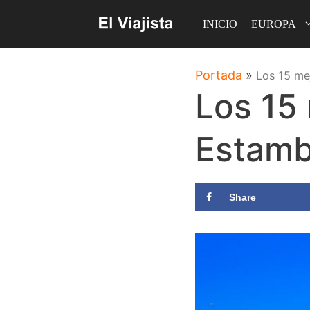
Saltar
INICIO
EUROPA
al
contenido
Portada
»
Los 15 me
Los 15
Estamb
Share