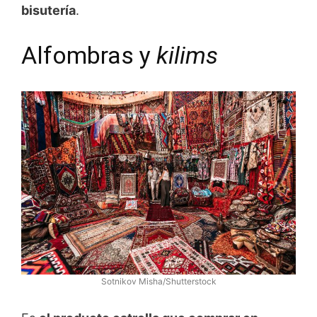
bisutería
.
Alfombras y
kilims
Sotnikov Misha/Shutterstock