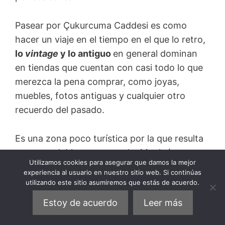
Pasear por Çukurcuma Caddesi es como
hacer un viaje en el tiempo en el que lo retro,
lo
vintage
y lo antiguo
en general dominan
en tiendas que cuentan con casi todo lo que
merezca la pena comprar, como joyas,
muebles, fotos antiguas y cualquier otro
recuerdo del pasado.
Es una zona poco turística por la que resulta
muy agradable pasear y adquirir algún
Utilizamos cookies para asegurar que damos la mejor
recuerdo ancestral si no se sabe qué comprar
experiencia al usuario en nuestro sitio web. Si continúas
en Estambul.
utilizando este sitio asumiremos que estás de acuerdo.
Estoy de acuerdo
Leer más
Los mercadillos