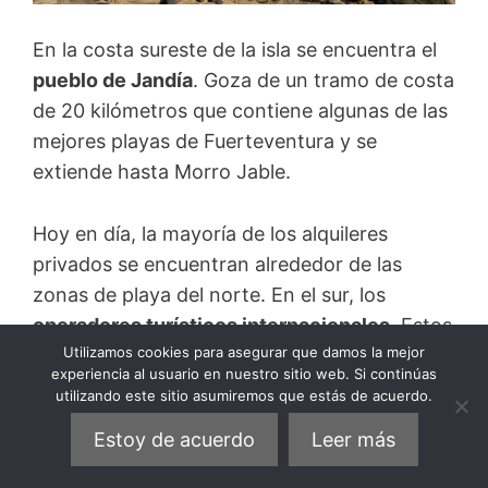
En la costa sureste de la isla se encuentra el
pueblo de Jandía
. Goza de un tramo de costa
de 20 kilómetros que contiene algunas de las
mejores playas de Fuerteventura y se
extiende hasta Morro Jable.
Hoy en día, la mayoría de los alquileres
privados se encuentran alrededor de las
zonas de playa del norte. En el sur, los
operadores turísticos internacionales
. Estos
Utilizamos cookies para asegurar que damos la mejor
cuentan con
grandes hoteles y
experiencia al usuario en nuestro sitio web. Si continúas
apartahoteles
.
utilizando este sitio asumiremos que estás de acuerdo.
Estoy de acuerdo
Leer más
Muchos de estos operadores trabajan
principalmente con el modelo turístico de