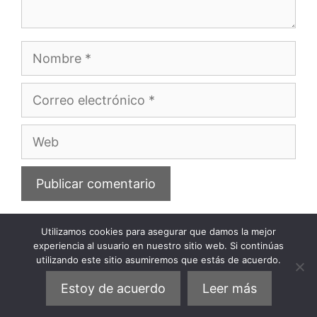
Nombre
Correo
electrónico
Web
Utilizamos cookies para asegurar que damos la mejor
experiencia al usuario en nuestro sitio web. Si continúas
utilizando este sitio asumiremos que estás de acuerdo.
Privacidad
Política de cookies
Aviso legal
Estoy de acuerdo
Leer más
© 2026 Elviajista.com