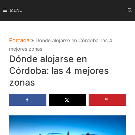
Saltar
MENÚ
al
contenido
Portada
»
Dónde alojarse en Córdoba: las 4
mejores zonas
Dónde alojarse en
Córdoba: las 4 mejores
zonas