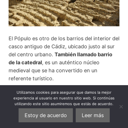
El Pópulo es otro de los barrios del interior del
casco antiguo de Cádiz, ubicado justo al sur
del centro urbano.
También llamado barrio
de la catedral
, es un auténtico núcleo
medieval que se ha convertido en un
referente turístico.
Utilizamos cookies para asegurar que damos la mejor
Ocupa una superficie de poco más de un
experiencia al usuario en nuestro sitio web. Si continúas
kilómetro cuadrado que, sin embargo, cuenta
utilizando este sitio asumiremos que estás de acuerdo.
con
gran densidad de monumentos y
Estoy de acuerdo
Leer más
lugares históricos.
Buena parte de los límites
del Pópulo coinciden con el trazado de las