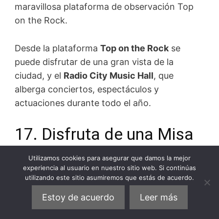
maravillosa plataforma de observación Top
on the Rock.
Desde la plataforma
Top on the Rock
se
puede disfrutar de una gran vista de la
ciudad, y el
Radio City Music Hall
, que
alberga conciertos, espectáculos y
actuaciones durante todo el año.
17. Disfruta de una Misa
Góspel, una vibrante
Utilizamos cookies para asegurar que damos la mejor
actividad que no puedes
experiencia al usuario en nuestro sitio web. Si continúas
utilizando este sitio asumiremos que estás de acuerdo.
dejar de hacer en Nueva
Estoy de acuerdo
Leer más
York