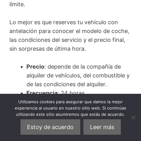
límite.
Lo mejor es que reserves tu vehículo con
antelación para conocer el modelo de coche,
las condiciones del servicio y el precio final,
sin sorpresas de última hora.
Precio
: depende de la compañía de
alquiler de vehículos, del combustible y
de las condiciones del alquiler.
Frecuencia
: 24 horas.
Trayecto aeropuerto de La Guardia-
Utilizamos cookies para asegurar que damos la mejor
experiencia al usuario en nuestro sitio web. Si continúas
Manhattan
: el trayecto es de unos 14
utilizando este sitio asumiremos que estás de acuerdo.
kilómetros y dura aproximadamente 25
Estoy de acuerdo
Leer más
minutos hasta el centro de Manhattan.
Página web
:
Alquiler de coches en el