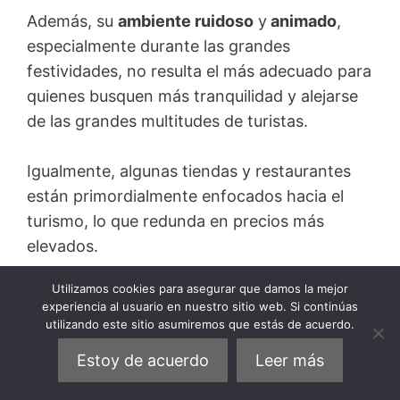
Además, su
ambiente ruidoso
y
animado
,
especialmente durante las grandes
festividades, no resulta el más adecuado para
quienes busquen más tranquilidad y alejarse
de las grandes multitudes de turistas.
Igualmente, algunas tiendas y restaurantes
están primordialmente enfocados hacia el
turismo, lo que redunda en precios más
elevados.
Utilizamos cookies para asegurar que damos la mejor
HOTELES RECOMENDADOS EN CHINATOWN
experiencia al usuario en nuestro sitio web. Si continúas
utilizando este sitio asumiremos que estás de acuerdo.
(€€€)
The Ritz-Carlton, San Francisco
Estoy de acuerdo
Leer más
(€€)
Stanford Court San Francisco
(€)
ITH Pacific Tradewinds Hostel