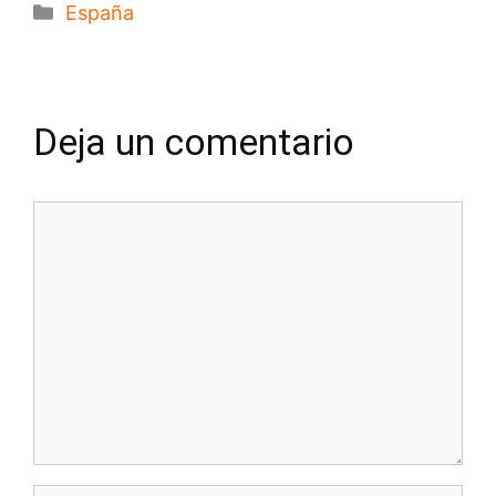
Categorías
España
Deja un comentario
Comentario