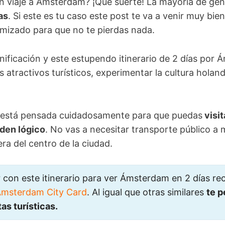
 viaje a Ámsterdam? ¡Qué suerte! La mayoría de gente
as
. Si este es tu caso este post te va a venir muy bi
timizado para que no te pierdas nada.
ificación y este estupendo itinerario de 2 días por
es atractivos turísticos, experimentar la cultura holan
a está pensada cuidadosamente para que puedas
visit
rden lógico
. No vas a necesitar transporte público a
era del centro de la ciudad.
con este itinerario para ver Ámsterdam en 2 días r
Amsterdam City Card
. Al igual que otras similares
te p
tas turísticas.