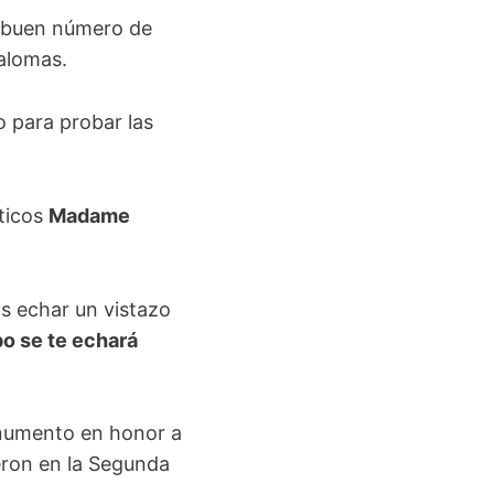
n buen número de
palomas.
 para probar las
sticos
Madame
as echar un vistazo
po se te echará
numento en honor a
eron en la Segunda