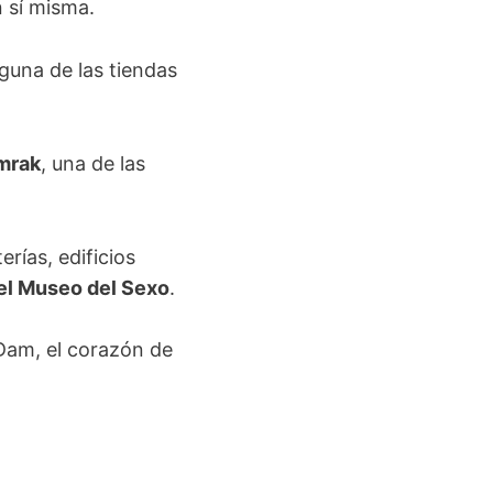
n sí misma.
guna de las tiendas
amrak
, una de las
rías, edificios
 el Museo del Sexo
.
Dam, el corazón de