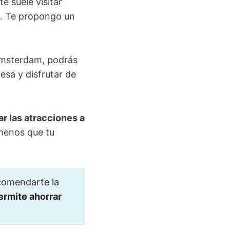
 suele visitar
en. Te propongo un
 Ámsterdam, podrás
desa y disfrutar de
ar las atracciones a
 menos que tu
ecomendarte la
ermite ahorrar