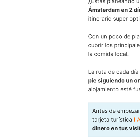
¿Estás planeando un
Ámsterdam en 2 dí
itinerario super op
Con un poco de plan
cubrir los principal
la comida local.
La ruta de cada dí
pie siguiendo un o
alojamiento esté fu
Antes de empezar 
tarjeta turística
I 
dinero en tus visi