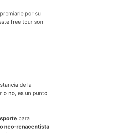
 premiarle por su
este free tour son
stancia de la
ur o no, es un punto
nsporte
para
lo neo-renacentista