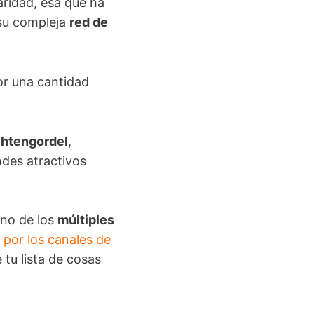
aridad, esa que ha
 su compleja
red de
or una cantidad
htengordel
,
andes atractivos
uno de los
múltiples
 por los canales de
 tu lista de cosas