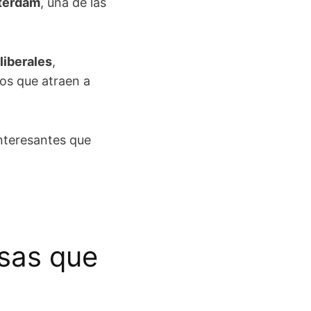
sterdam
, una de las
liberales
,
tos que atraen a
interesantes que
sas que