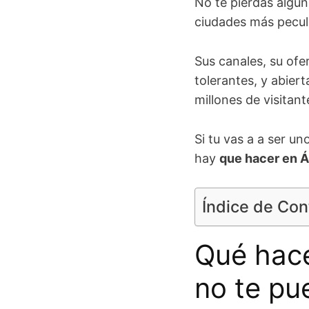
No te pierdas algun
ciudades más pecul
Sus canales, su ofer
tolerantes, y abier
millones de visitan
Si tu vas a a ser u
hay
que hacer en 
Índice de Co
Qué hac
no te pu