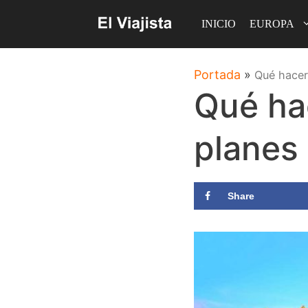
Saltar
INICIO
EUROPA
al
contenido
Portada
»
Qué hacer
Qué ha
planes
Share