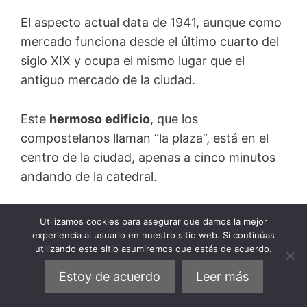
El aspecto actual data de 1941, aunque como
mercado funciona desde el último cuarto del
siglo XIX y ocupa el mismo lugar que el
antiguo mercado de la ciudad.
Este
hermoso edificio
, que los
compostelanos llaman “la plaza”, está en el
centro de la ciudad, apenas a cinco minutos
andando de la catedral.
Está dividido en ocho naves de granito con
Utilizamos cookies para asegurar que damos la mejor
formas de iglesias y reminiscencias
experiencia al usuario en nuestro sitio web. Si continúas
utilizando este sitio asumiremos que estás de acuerdo.
románicas. En su interior se alinean, en
más
de 300 puestos
, toda clase de productos,
Estoy de acuerdo
Leer más
como mariscos, pescados, carnes, quesos,