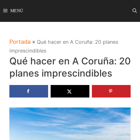
Saltar
MENÚ
al
contenido
Portada
»
Qué hacer en A Coruña: 20 planes
imprescindibles
Qué hacer en A Coruña: 20
planes imprescindibles