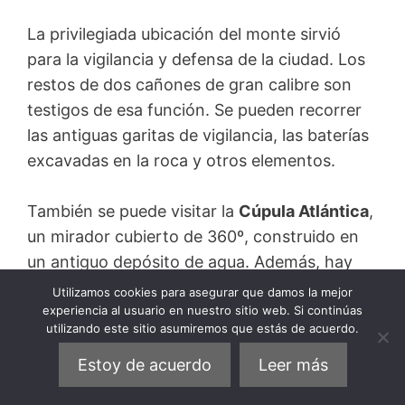
La privilegiada ubicación del monte sirvió
para la vigilancia y defensa de la ciudad. Los
restos de dos cañones de gran calibre son
testigos de esa función. Se pueden recorrer
las antiguas garitas de vigilancia, las baterías
excavadas en la roca y otros elementos.
También se puede visitar la
Cúpula Atlántica
,
un mirador cubierto de 360º, construido en
un antiguo depósito de agua. Además, hay
zonas verdes y un divertido laberinto, así
Utilizamos cookies para asegurar que damos la mejor
experiencia al usuario en nuestro sitio web. Si continúas
como cafetería y restaurante con terraza.
utilizando este sitio asumiremos que estás de acuerdo.
10. Saberlo todo sobre la
Estoy de acuerdo
Leer más