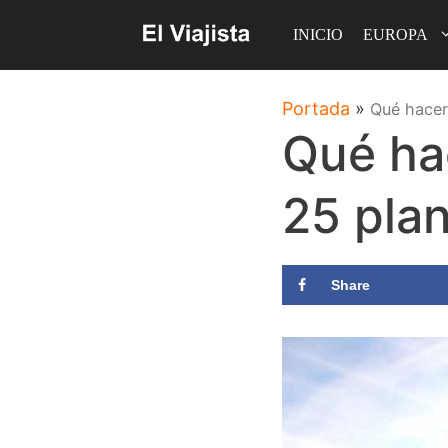
Saltar
INICIO
EUROPA
al
contenido
Portada
»
Qué hacer
Qué ha
25 pla
Share