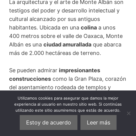
La arquitectura y el arte de Monte Albán son
testigos del poder y desarrollo intelectual y
cultural alcanzado por sus antiguos
habitantes. Ubicada en una
colina
a unos
400 metros sobre el valle de Oaxaca, Monte
Albán es una
ciudad amurallada
que abarca
más de 2.000 hectáreas de terreno.
Se pueden admirar
impresionantes
construcciones
como la Gran Plaza, corazón
del asentamiento rodeada de templos y
plataformas. También destacan el Edificio J,
Utilizamos cookies para asegurar que damos la mejor
el Juego de Pelota, donde se llevaban a cabo
experiencia al usuario en nuestro sitio web. Si continúas
utilizando este sitio asumiremos que estás de acuerdo.
rituales y ceremonias, el Palacio y las
esculturas conocidas como «los danzantes»,
Estoy de acuerdo
Leer más
que representan figuras humanas en diversas