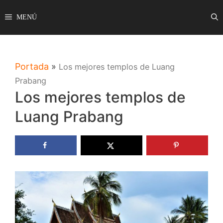
Saltar
MENÚ
al
contenido
Portada
»
Los mejores templos de Luang
Prabang
Los mejores templos de
Luang Prabang