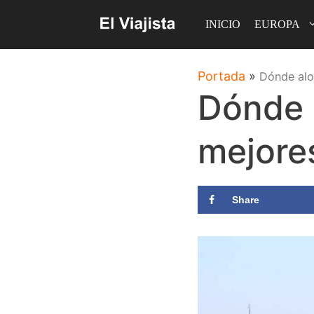
Saltar
INICIO
EUROPA
al
contenido
Portada
»
Dónde alo
Dónde a
mejore
Share