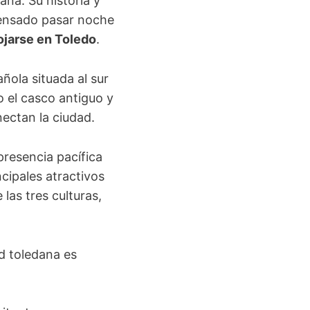
aña. Su historia y
pensado pasar noche
ojarse en Toledo
.
ñola situada al sur
o el casco antiguo y
nectan la ciudad.
presencia pacífica
ncipales atractivos
las tres culturas,
ad toledana es