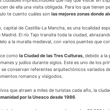
s ciudades imprescindibles que hay que visitar en Esp
en de ella una visita obligada. Para los que tienen 
ículo te cuento cuáles son
las mejores zonas donde al
, capital de Castilla-La Mancha, es una localidad espa
Madrid. El río Tajo transita toda la ciudad, abrazand
lo a la muralla medieval, con varios puentes que co
noce como
la Ciudad de las Tres Culturas,
debido a la 
lmanes y judíos durante siglos. Este es uno de los pri
e se conservan referentes arquitectónicos variados de 
mientos romanos y visigodos.
tivos que atraen a miles de turistas cada año, la ciud
Humanidad por la Unesco desde 1986
.