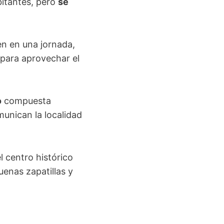
bitantes, pero
se
.
n en una jornada,
 para aprovechar el
o
compuesta
unican la localidad
l centro histórico
enas zapatillas y