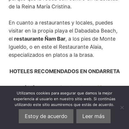
de la Reina María Cristina.
En cuanto a restaurantes y locales, puedes
visitar en la propia playa el Dabadaba Beach,
el
restaurante Ñam Bar
, a los pies de Monte
Igueldo, o en este el Restaurante Alaia,
especializados en platos a la brasa.
HOTELES RECOMENDADOS EN ONDARRETA
(€€)
Hotel Ilunion San Sebastián
Utilizamos cookies para asegurar que damos la mejor
(€€)
La Galería
experiencia al usuario en nuestro sitio web. Si continúas
(€)
Hotel Ezeiza
utilizando este sitio asumiremos que estás de acuerdo.
Estoy de acuerdo
Leer más
ENCUENTRA ALOJAMIENTO EN