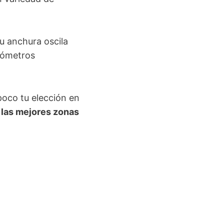
u anchura oscila
ilómetros
poco tu elección en
e
las mejores zonas