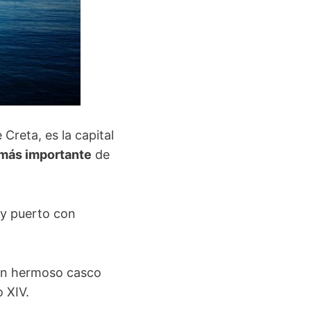
reta, es la capital
 más importante
de
 y puerto con
un hermoso casco
 XIV.