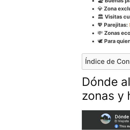
🏖️ Buenas p
💎
Zona excl
🏛️
Visitas cu
💖
Parejitas:
💸
Zonas ec
🕊
Para quie
Índice de Co
Dónde al
zonas y 