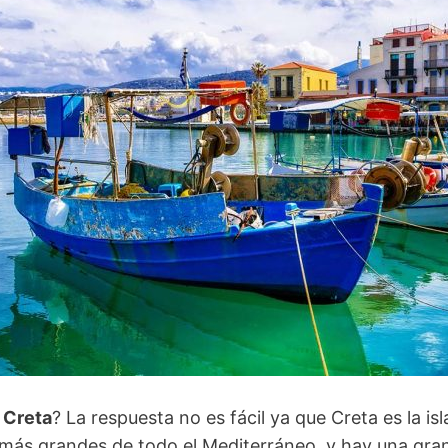
 Creta
? La respuesta no es fácil ya que Creta es la i
 más grandes de todo el Mediterráneo, y hay una gra