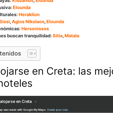
layas:
Kissamos
,
Elounda
usiva:
Elounda
lturales:
Heraklion
Sissi
,
Agios Nikolaos
,
Elounda
onómicas:
Hersonissos
nes buscan tranquilidad:
Sitia
,
Matala
ntenidos
ojarse en Creta: las mej
hoteles