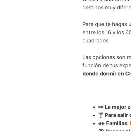
destinos muy difere
Para que te hagas u
entre los 16 y los 
cuadrados.
Las opciones son m
función de tus expe
donde dormir en C
👀 La mejor 
🍸
Para salir 
👪
Familias: