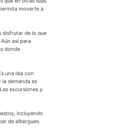
l que en otras islas
permita moverte a
disfrutar de lo que
 Aún así para
nas donde
Es una isla con
 y la demanda es
 Las excursiones y
uestos, incluyendo
 par de albergues.