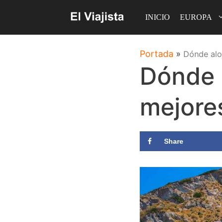
Saltar
INICIO
EUROPA
al
contenido
Portada
»
Dónde aloj
Dónde a
mejore
Share