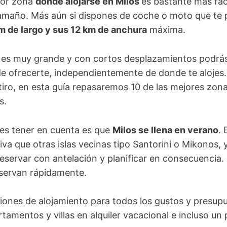
ejor zona
donde alojarse en Milos
es bastante más fáci
amaño. Más aún si dispones de coche o moto que te 
 de largo y sus 12 km de anchura
máxima.
 es muy grande y con cortos desplazamientos podrás 
e ofrecerte, independientemente de donde te alojes.
tiro, en esta guía repasaremos 10 de las mejores zo
s.
es tener en cuenta es que
Milos se llena en verano
. 
iva que otras islas vecinas tipo Santorini o Mikonos,
reservar con antelación y planificar en consecuencia.
reservan rápidamente.
iones de alojamiento para todos los gustos y presup
rtamentos y villas en alquiler vacacional e incluso un