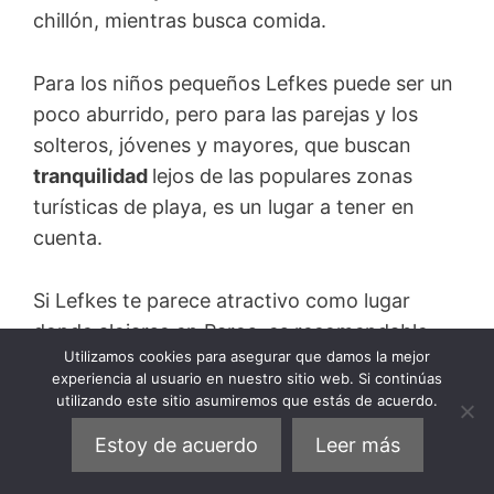
chillón, mientras busca comida.
Para los niños pequeños Lefkes puede ser un
poco aburrido, pero para las parejas y los
solteros, jóvenes y mayores, que buscan
tranquilidad
lejos de las populares zonas
turísticas de playa, es un lugar a tener en
cuenta.
Si Lefkes te parece atractivo como lugar
donde alojarse en Paros, es recomendable
Utilizamos cookies para asegurar que damos la mejor
reservar con antelación, ya que
el
experiencia al usuario en nuestro sitio web. Si continúas
alojamiento es muy limitado
, y el pueblo aún
utilizando este sitio asumiremos que estás de acuerdo.
no siendo costero tiene su demanda.
Estoy de acuerdo
Leer más
ALOJAMIENTO RECOMENDADO EN LEFKES