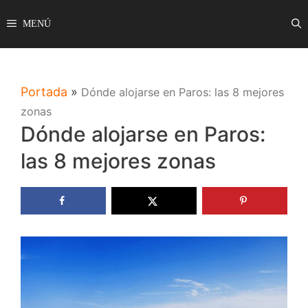
Saltar
MENÚ
al
contenido
Portada
»
Dónde alojarse en Paros: las 8 mejores
zonas
Dónde alojarse en Paros:
las 8 mejores zonas