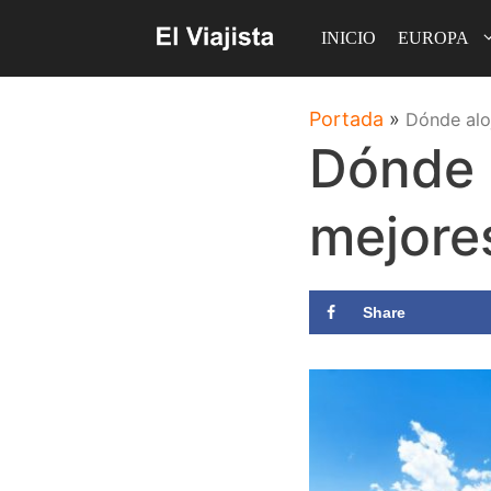
Saltar
INICIO
EUROPA
al
contenido
Portada
»
Dónde alo
Dónde a
mejore
Share