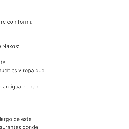
orre con forma
de Naxos:
nte,
uebles y ropa que
a antigua ciudad
 largo de este
taurantes donde