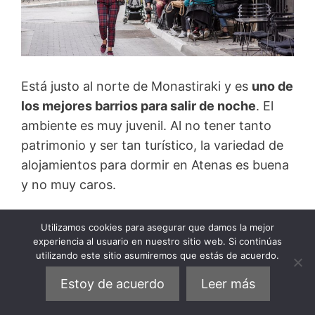
Está justo al norte de Monastiraki y es
uno de
los mejores barrios para salir de noche
. El
ambiente es muy juvenil. Al no tener tanto
patrimonio y ser tan turístico, la variedad de
alojamientos para dormir en Atenas es buena
y no muy caros.
Es un barrio pequeño y se puede llegar a
Utilizamos cookies para asegurar que damos la mejor
experiencia al usuario en nuestro sitio web. Si continúas
todos los lugares andando. Para empezar,
utilizando este sitio asumiremos que estás de acuerdo.
puedes visitar la
Plaza Iroon
, donde
confluyen las principales calles del barrio y
Estoy de acuerdo
Leer más
hay una
famosa pastelería: Nancy’s Sweet