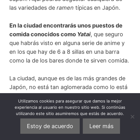
las variedades de
ramen
típicas en Japón.
En la ciudad encontrarás unos puestos de
comida conocidos como
Yatai
, que seguro
que habrás visto en alguna serie de anime y
en los que hay de 6 a 8 sillas en una barra
como la de los bares donde te sirven comida.
La ciudad, aunque es de las más grandes de
Japón, no está tan aglomerada como lo está
Tokio y se puede pasear por sus calles
Utilizamos cookies para asegurar que damos la mejor
tranquilamente.
experiencia al usuario en nuestro sitio web. Si continúas
utilizando este sitio asumiremos que estás de acuerdo.
13. Santuario de los 3
Estoy de acuerdo
Leer más
monos