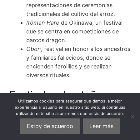
representaciones de ceremonias
tradicionales del cultivo del arroz.
Itōman Hare
de Okinawa, un festival
que se centra en competiciones de
barcos dragón.
Obon
, festival en honor a los ancestros
y familiares fallecidos, donde se
encienden farolillos y se realizan
diversos rituales.
Festivales de otoño
Utilizamos cookies para asegurar que damos la mejor
experiencia al usuario en nuestro sitio web. Si continúas
utilizando este sitio asumiremos que estás de acuerdo.
Momiji
o festival de las hojas de otoño
que, al igual que el
hanami
de
Estoy de acuerdo
Leer más
primavera, sirve para observar la