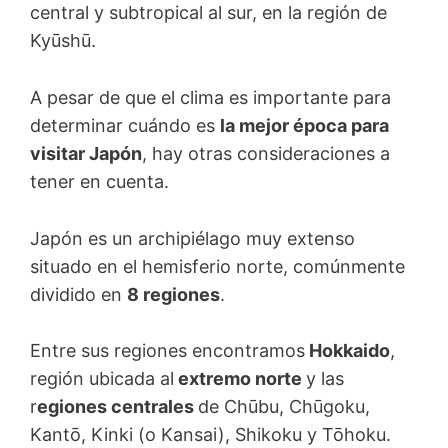
central y subtropical al sur, en la región de
Kyūshū.
A pesar de que el clima es importante para
determinar cuándo es
la mejor época para
visitar Japón
, hay otras consideraciones a
tener en cuenta.
Japón es un archipiélago muy extenso
situado en el hemisferio norte, comúnmente
dividido en
8 regiones
.
Entre sus regiones encontramos
Hokkaido
,
región ubicada al
extremo norte
y las
r
egiones centrales
de Chūbu, Chūgoku,
Kantō, Kinki (o Kansai), Shikoku y Tōhoku.