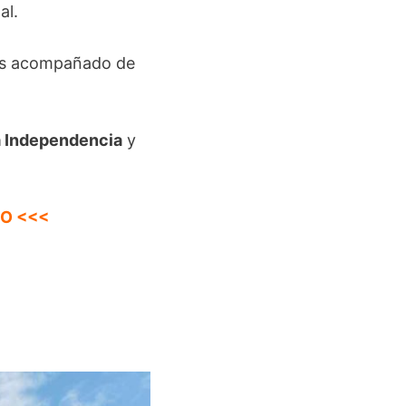
al.
cos acompañado de
a Independencia
y
O <<<