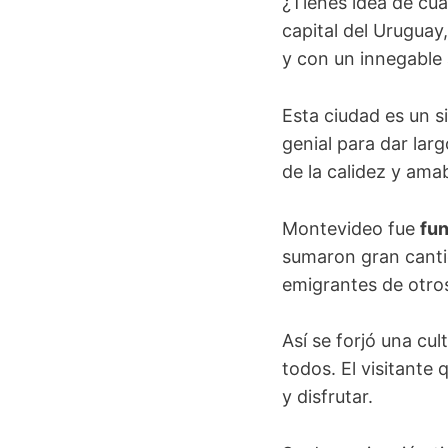
¿Tienes idea de cu
capital del Urugua
y con un innegable 
Esta ciudad es un si
genial para dar lar
de la calidez y ama
Montevideo fue
fu
sumaron gran cantid
emigrantes de otro
Así se forjó una cu
todos
.
El visitante
y disfrutar.