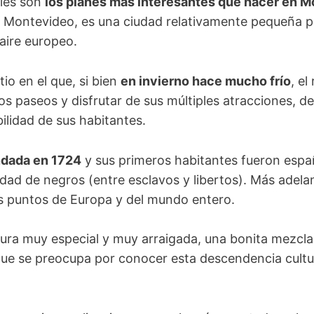
áles son
los planes más interesantes que hacer en 
y, Montevideo, es una ciudad relativamente pequeña 
aire europeo.
tio en el que, si bien
en invierno hace mucho frío
, el
gos paseos y disfrutar de sus múltiples atracciones, d
bilidad de sus habitantes
.
ndada en 1724
y sus primeros habitantes fueron españ
ad de negros (entre esclavos y libertos)
. M
ás adela
s puntos de Europa y del mundo entero.
ltura muy especial y muy arraigada,
una bonita
mezcla 
 que se preocupa por conocer esta descendencia cultu