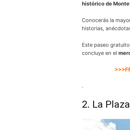
histórico de Mont
Conocerás la mayor
historias, anécdota
Este paseo gratuit
concluye en el
merc
>>>F
.
2. La Plaz