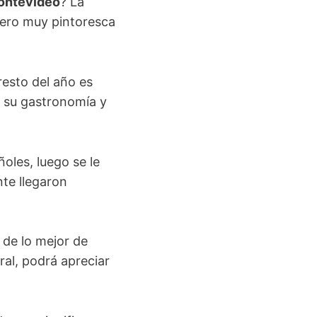
Montevideo
? La
pero muy pintoresca
 resto del año es
e su gastronomía y
oles, luego se le
nte llegaron
de lo mejor de
ral, podrá apreciar