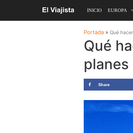
Saltar
INICIO
EUROPA
al
contenido
Portada
»
Qué hacer
Qué ha
planes
Share