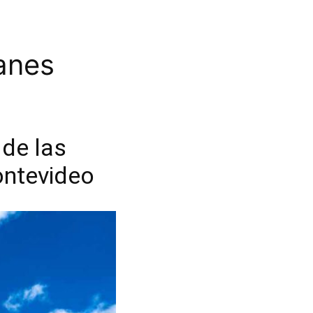
lanes
 de las
ontevideo