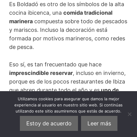
Es Boldadó es otro de los símbolos de la alta
cocina ibicenca, una
comida tradicional
marinera
compuesta sobre todo de pescados
y mariscos. Incluso la decoración está
formada por motivos marineros, como redes
de pesca.
Eso sí, es tan frecuentado que hace
imprescindible reservar
, incluso en invierno,
porque es de los pocos restaurantes de Ibiza
que abren durante todo el año y es
uno de
los preferidos de los ibicencos.
Utilizamos cookies para asegurar que damos la mejor
experiencia al usuario en nuestro sitio web. Si continúas
utilizando este sitio asumiremos que estás de acuerdo.
Su fama se ha cimentado por disponer de lo
Estoy de acuerdo
Leer más
mejor que se puede extraer del mar, ya sean
cigalas, langostas, gambas, calamares,