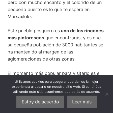
pero con mucho encanto y el colorido de un
pequeño puerto es lo que te espera en
Marsaxlokk.
Este pueblo pesquero es
uno de los rincones
más pintorescos
que encontrarás, y es que
su pequeña población de 3000 habitantes se
ha mantenido al margen de las
aglomeraciones de otras zonas.
El momento más popular para visitarlo es el
domingo cuando se monta su
popular y
Utilizamos cookies para asegurar que damos la mejor
experiencia al usuario en nuestro sitio web. Si continúas
tradicional mercado del pescad, además de
utilizando este sitio asumiremos que estás de acuerdo.
souvenirs.
Estoy de acuerdo
Leer más
También podrás ver las embarcaciones de