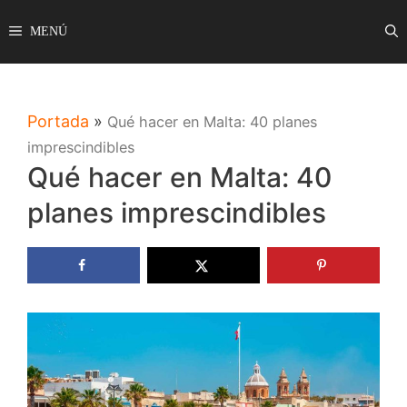
Saltar
MENÚ
al
contenido
Portada
»
Qué hacer en Malta: 40 planes
imprescindibles
Qué hacer en Malta: 40
planes imprescindibles