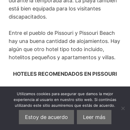
durante la temporada alta. La playa también
está bien equipada para los visitantes
discapacitados.
Entre el pueblo de Pissouri y Pissouri Beach
hay una buena cantidad de alojamientos. Hay
algún que otro hotel tipo todo incluido,
hotelitos pequeños y apartamentos y villas.
HOTELES RECOMENDADOS EN PISSOURI
(€€€)
Columbia Beach Resort
Utilizamos cookies para asegurar que damos la mejor
(€€)
Hill View Hotel Apartments
experiencia al usuario en nuestro sitio web. Si continúas
utilizando este sitio asumiremos que estás de acuerdo.
(€)
Himonas Apartments
Estoy de acuerdo
Leer más