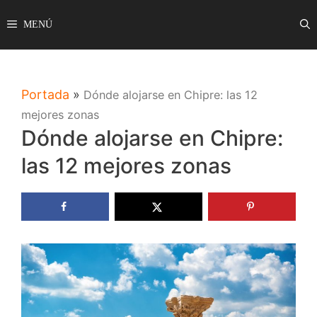
Saltar
MENÚ
al
contenido
Portada
»
Dónde alojarse en Chipre: las 12
mejores zonas
Dónde alojarse en Chipre:
las 12 mejores zonas