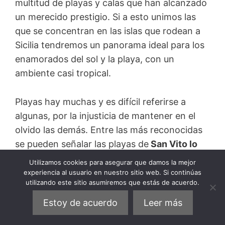
multitud de playas y calas que han alcanzado
un merecido prestigio. Si a esto unimos las
que se concentran en las islas que rodean a
Sicilia tendremos un panorama ideal para los
enamorados del sol y la playa, con un
ambiente casi tropical.
Playas hay muchas y es difícil referirse a
algunas, por la injusticia de mantener en el
olvido las demás. Entre las más reconocidas
se pueden señalar las playas de
San Vito lo
Capo, la playa de Mondello, la de Isola Bella
,
Utilizamos cookies para asegurar que damos la mejor
una de las más hermosas de toda Europa, o la
experiencia al usuario en nuestro sitio web. Si continúas
utilizando este sitio asumiremos que estás de acuerdo.
playa de Cefalú.
Estoy de acuerdo
Leer más
16. Descubrir la “momia