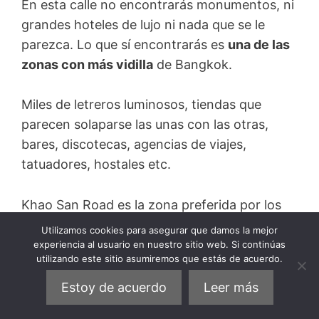
En esta calle no encontrarás monumentos, ni
grandes hoteles de lujo ni nada que se le
parezca. Lo que sí encontrarás es
una de las
zonas con más vidilla
de Bangkok.
Miles de letreros luminosos, tiendas que
parecen solaparse las unas con las otras,
bares, discotecas, agencias de viajes,
tatuadores, hostales etc.
Khao San Road es la zona preferida por los
mochileros
para alojarse en Bangkok. Es
Utilizamos cookies para asegurar que damos la mejor
donde se concentra la mayor cantidad de
experiencia al usuario en nuestro sitio web. Si continúas
utilizando este sitio asumiremos que estás de acuerdo.
alojamiento barato de la ciudad.
Estoy de acuerdo
Leer más
En sus calles verás deambular arriba y abajo a