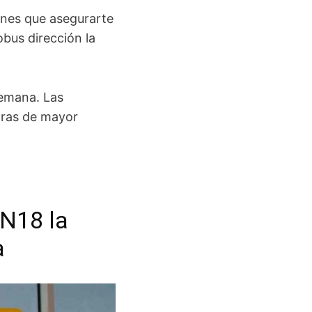
enes que asegurarte
obus dirección la
semana. Las
oras de mayor
 N18 la
a