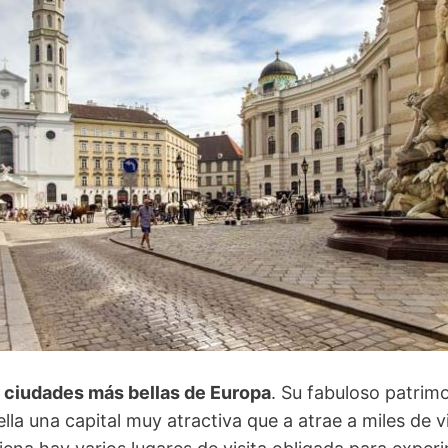
s ciudades más bellas de Europa
. Su fabuloso patrim
ella una capital muy atractiva que a atrae a miles de 