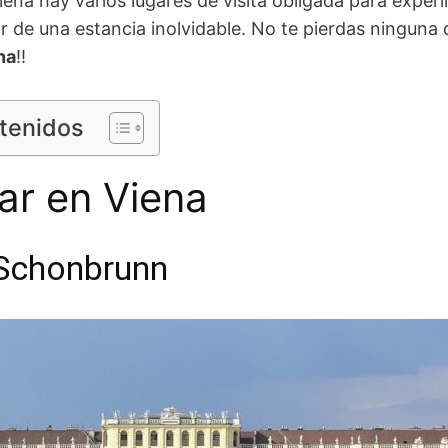
iena hay varios lugares de visita obligada para expe
tar de una estancia inolvidable. No te pierdas ninguna
na
!!
ntenidos
tar en Viena
 Schonbrunn