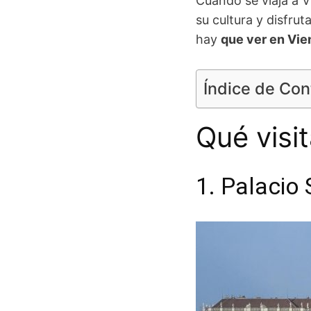
Cuando se viaja a V
su cultura y disfru
hay
que ver en Vie
Índice de Co
Qué visi
1. Palacio