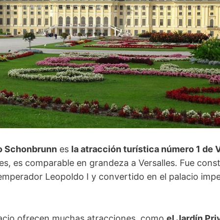
io Schonbrunn
es
la atracción turística número 1 de 
es, es comparable en grandeza a Versalles. Fue const
 emperador Leopoldo I y convertido en el palacio impe
alacio ofrecen muchas atracciones, como
el Jardín Pri