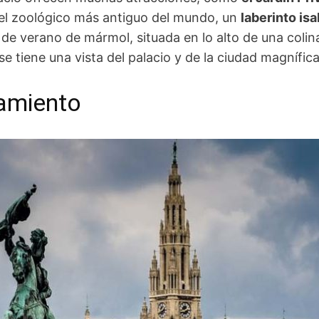
l zoológico más antiguo del mundo, un
laberinto isa
 de verano de mármol, situada en lo alto de una coli
se tiene una vista del palacio y de la ciudad magnífica
tamiento