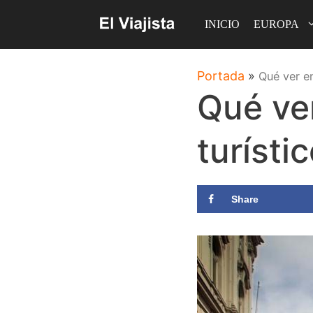
Saltar
INICIO
EUROPA
al
contenido
Portada
»
Qué ver en
Qué ver
turísti
Share