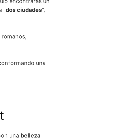
culo encontrarás un
s “
dos ciudades
”,
s romanos,
, conformando una
t
 con una
belleza