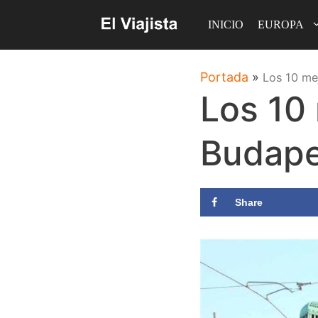
Saltar
INICIO
EUROPA
al
contenido
Portada
»
Los 10 me
Los 10
Budape
Share