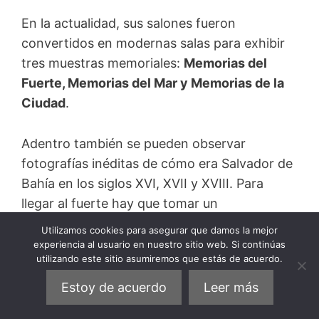
En la actualidad, sus salones fueron
convertidos en modernas salas para exhibir
tres muestras memoriales:
Memorias del
Fuerte, Memorias del Mar y Memorias de la
Ciudad
.
Adentro también se pueden observar
fotografías inéditas de cómo era Salvador de
Bahía en los siglos XVI, XVII y XVIII. Para
llegar al fuerte hay que tomar un
embarcación desde la terminal ubicada cerca
Utilizamos cookies para asegurar que damos la mejor
del Mercado Modelo.
experiencia al usuario en nuestro sitio web. Si continúas
utilizando este sitio asumiremos que estás de acuerdo.
15. Despéjate en el
Estoy de acuerdo
Leer más
Zoobotánico