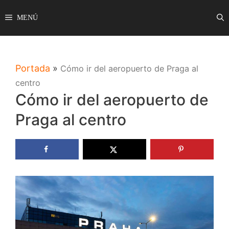
Saltar
MENÚ
al
contenido
Portada
»
Cómo ir del aeropuerto de Praga al
centro
Cómo ir del aeropuerto de
Praga al centro