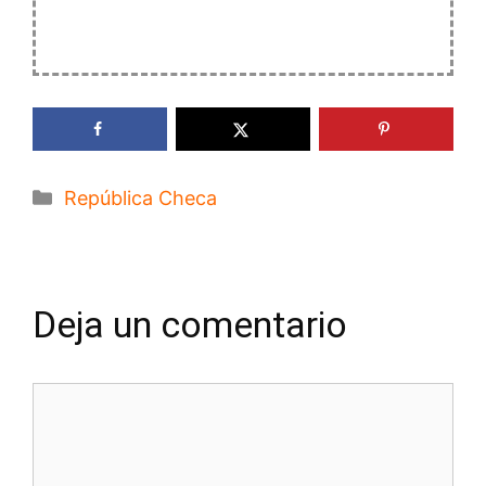
Categorías
República Checa
Deja un comentario
Comentario