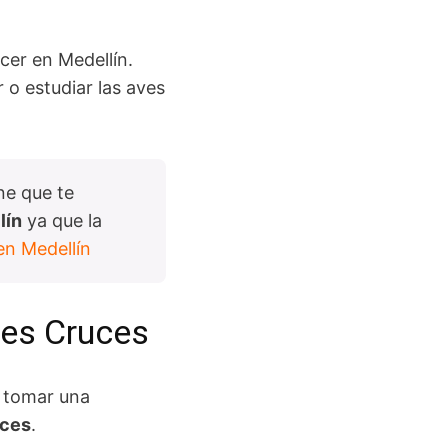
cer en Medellín.
r o estudiar las aves
ne que te
lín
ya que la
en Medellín
res Cruces
y tomar una
uces
.