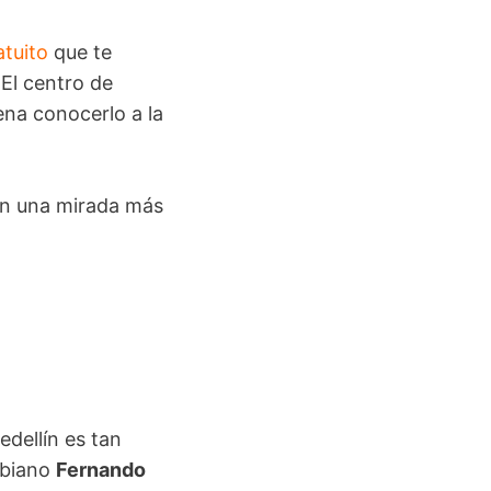
atuito
que te
 El centro de
pena conocerlo a la
án una mirada más
edellín es tan
mbiano
Fernando