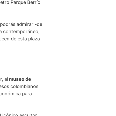
metro Parque Berrío
podrás admirar -de
sta contemporáneo,
acen de esta plaza
, el
museo de
 pesos colombianos
 económica para
 icónico escultor,