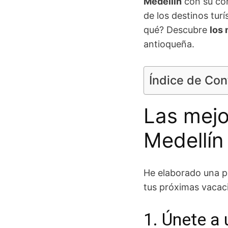
Medellín
con su con
de los destinos tur
qué? Descubre
los 
antioqueña.
Índice de Co
Las mejo
Medellín
He elaborado una 
tus próximas vacaci
1. Únete a 