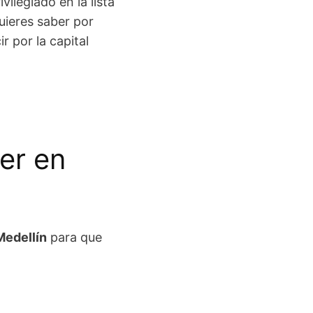
ilegiado en la lista
uieres saber por
r por la capital
er en
Medellín
para que