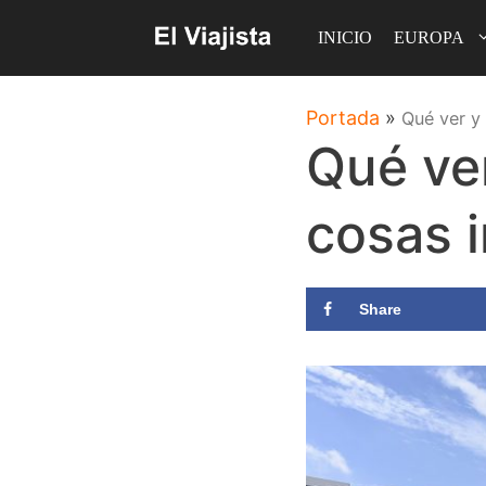
Saltar
INICIO
EUROPA
al
contenido
Portada
»
Qué ver y 
Qué ver
cosas 
Share