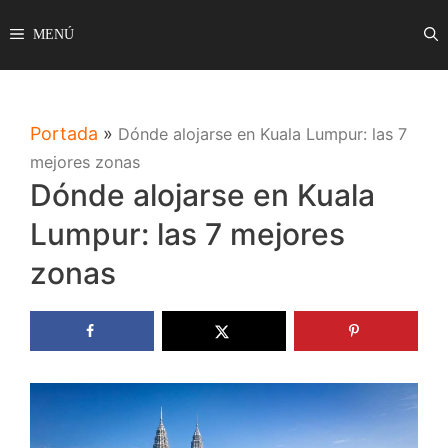
Saltar
MENÚ
al
contenido
Portada
»
Dónde alojarse en Kuala Lumpur: las 7
mejores zonas
Dónde alojarse en Kuala
Lumpur: las 7 mejores
zonas