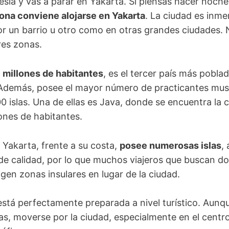
nesia y vas a parar en Yakarta. Si piensas hacer noche
ona conviene alojarse en Yakarta
. La ciudad es inme
por un barrio u otro como en otras grandes ciudades. 
res zonas.
 millones de habitantes
, es el tercer país más poblad
Además, posee el mayor número de practicantes mus
 islas. Una de ellas es Java, donde se encuentra la ca
ones de habitantes.
 Yakarta, frente a su costa,
posee numerosas islas
,
s de calidad, por lo que muchos viajeros que buscan d
igen zonas insulares en lugar de la ciudad.
 está perfectamente preparada a nivel turístico. Aun
as, moverse por la ciudad, especialmente en el centr