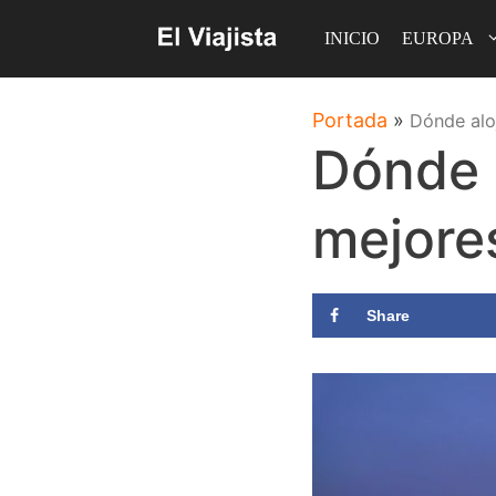
Saltar
INICIO
EUROPA
al
contenido
Portada
»
Dónde alo
Dónde a
mejore
Share