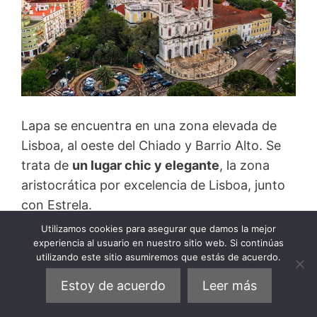
Lapa se encuentra en una zona elevada de
Lisboa, al oeste del Chiado y Barrio Alto. Se
trata de
un lugar chic y elegante
, la zona
aristocrática por excelencia de Lisboa, junto
con Estrela.
Utilizamos cookies para asegurar que damos la mejor
experiencia al usuario en nuestro sitio web. Si continúas
Se caracteriza por la presencia de
grandes
utilizando este sitio asumiremos que estás de acuerdo.
casas y palacetes, museos
y embajadas, con
edificios históricos bien conservados que
Estoy de acuerdo
Leer más
aportan un aspecto distinguido.