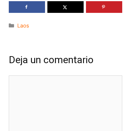
Categorías
Laos
Deja un comentario
Comentario